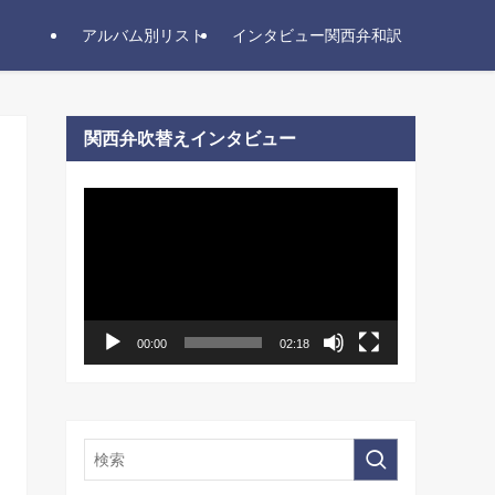
アルバム別リスト
インタビュー関西弁和訳
関西弁吹替えインタビュー
動
画
プ
レ
ー
ヤ
ー
00:00
02:18