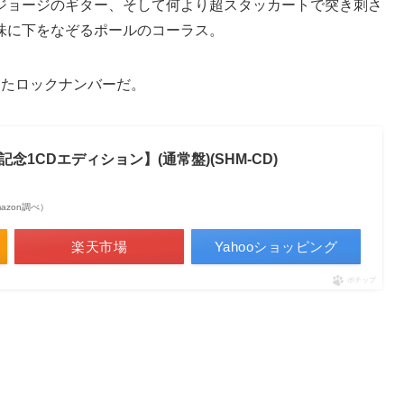
ジョージのギター、そして何より超スタッカートで突き刺さ
味に下をなぞるポールのコーラス。
ったロックナンバーだ。
念1CDエディション】(通常盤)(SHM-CD)
Amazon調べ）
楽天市場
Yahooショッピング
ポチップ