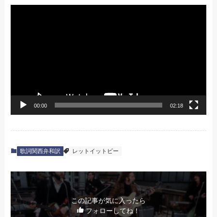
動
画
プ
レ
ー
ヤ
ー
00:00
02:18
歌詞関西弁和訳
レットイットビー
この記事が気に入ったら
フォローしてね！