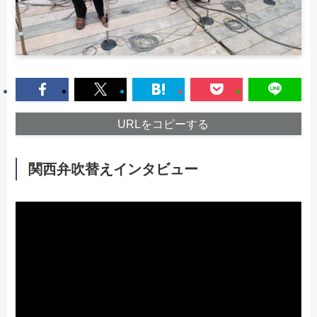
URLをコピーする
関西弁吹替えインタビュー
動
画
プ
レ
ー
ヤ
ー