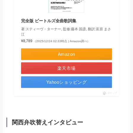
完全版 ビートルズ全曲歌詞集
著:スティーヴ・ターナー, 監修:藤本 国彦, 翻訳:富原 まさ
江
¥8,789
（2025/12/24 02:33時点 | Amazon調べ）
Amazon
楽天市場
Yahooショッピング
ポチップ
関西弁吹替えインタビュー