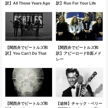
訳】All Those Years Ago
訳】Run For Your Life
【関西弁でビートルズ和
【関西弁でビートルズ和
訳】You Can’t Do That
訳】アビーロードB面メド
レー
【関西弁でビートルズ和
【追悼】チャック・ベリー