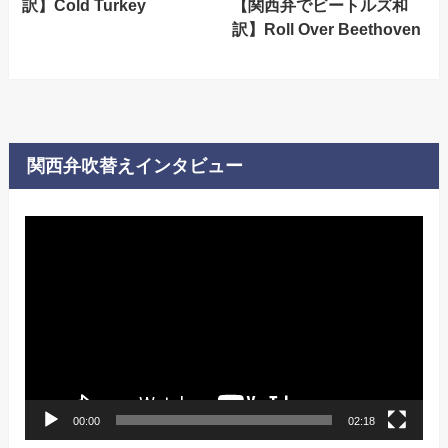
訳】Cold Turkey
【関西弁でビートルズ和
訳】Roll Over Beethoven
関西弁吹替えインタビュー
動
画
プ
レ
ー
ヤ
ー
00:00
02:18