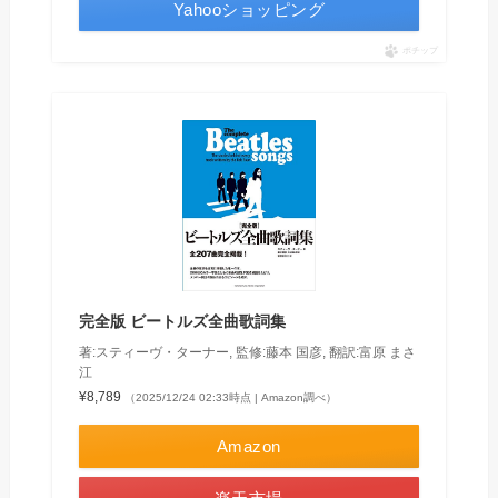
Yahooショッピング
ポチップ
完全版 ビートルズ全曲歌詞集
著:スティーヴ・ターナー, 監修:藤本 国彦, 翻訳:富原 まさ
江
¥8,789
（2025/12/24 02:33時点 | Amazon調べ）
Amazon