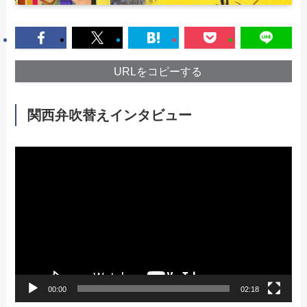
URLをコピーする
関西弁吹替えインタビュー
動
画
プ
レ
ー
ヤ
ー
00:00
02:18